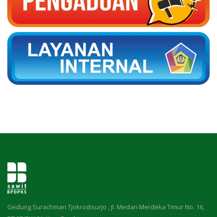
Gedung Surachman Tjokrodisurjo , Jl. Medan Merdeka Timur No. 16,