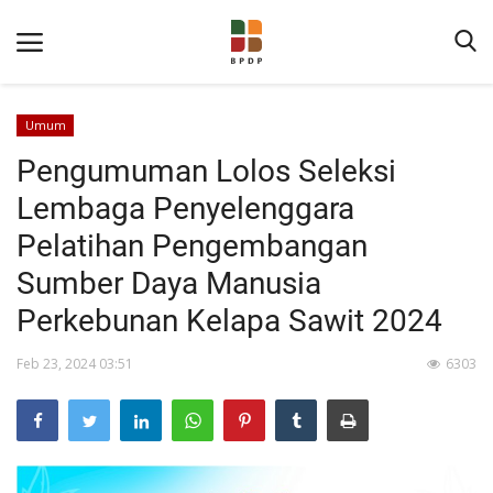
Umum
Pengumuman Lolos Seleksi
Lembaga Penyelenggara
Pelatihan Pengembangan
Sumber Daya Manusia
Home
Perkebunan Kelapa Sawit 2024
Tentang BPDP
Feb 23, 2024 03:51
6303
Informasi Publik
Program Layanan
Berita