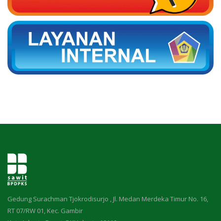
Gedung Surachman Tjokrodisurjo , Jl. Medan Merdeka Timur No. 16,
RT 07/RW 01, Kec. Gambir