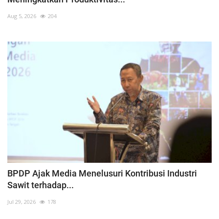
Pengumuman
Aug 5, 2026
204
Tentang Sawit
Riset
Hubungi Kami
Indonesia
BPDP Ajak Media Menelusuri Kontribusi Industri
Sawit terhadap...
Jul 29, 2026
178