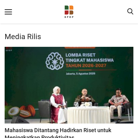
Media Rilis
Home
Tentang BPDP
Informasi Publik
Program Layanan
Mahasiswa Ditantang Hadirkan Riset untuk
Berita
Meningkatkan Produktivitas...