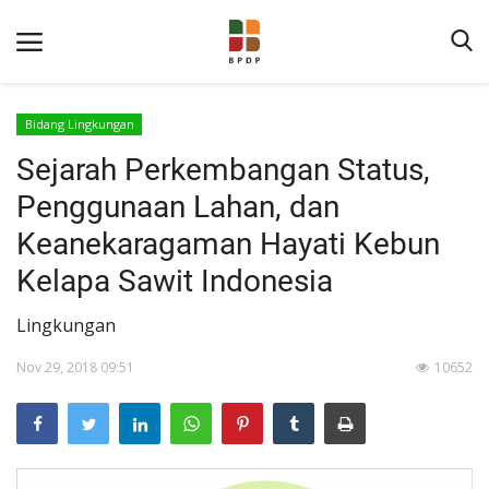
Bidang Lingkungan
Sejarah Perkembangan Status,
Penggunaan Lahan, dan
Keanekaragaman Hayati Kebun
Kelapa Sawit Indonesia
Home
Lingkungan
Tentang BPDP
Nov 29, 2018 09:51
10652
Informasi Publik
Program Layanan
Berita