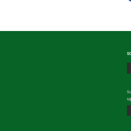
S
S
u