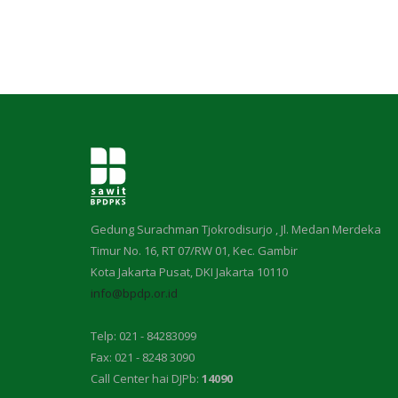
Gedung Surachman Tjokrodisurjo , Jl. Medan Merdeka
Timur No. 16, RT 07/RW 01, Kec. Gambir
Kota Jakarta Pusat, DKI Jakarta 10110
info@bpdp.or.id
Telp: 021 - 84283099
Fax: 021 - 8248 3090
Call Center hai DJPb:
14090