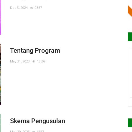
Dec 3, 2024
9367
Tentang Program
May 31, 2023
13509
Skema Pengusulan
May 30, 2023
6687