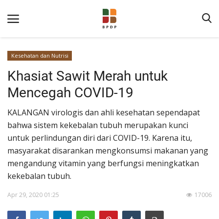
Kesehatan dan Nutrisi
Khasiat Sawit Merah untuk
Mencegah COVID-19
KALANGAN virologis dan ahli kesehatan sependapat
bahwa sistem kekebalan tubuh merupakan kunci
Home
untuk perlindungan diri dari COVID-19. Karena itu,
masyarakat disarankan mengkonsumsi makanan yang
Tentang BPDP
mengandung vitamin yang berfungsi meningkatkan
Informasi Publik
kekebalan tubuh.
Program Layanan
Apr 29, 2020 01:25
17006
Berita