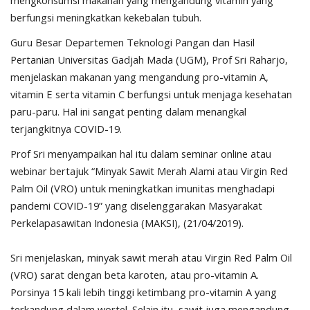
mengkonsumsi makanan yang mengandung vitamin yang
berfungsi meningkatkan kekebalan tubuh.
Guru Besar Departemen Teknologi Pangan dan Hasil
Pertanian Universitas Gadjah Mada (UGM), Prof Sri Raharjo,
menjelaskan makanan yang mengandung pro-vitamin A,
vitamin E serta vitamin C berfungsi untuk menjaga kesehatan
paru-paru. Hal ini sangat penting dalam menangkal
terjangkitnya COVID-19.
Prof Sri menyampaikan hal itu dalam seminar online atau
webinar bertajuk “Minyak Sawit Merah Alami atau Virgin Red
Palm Oil (VRO) untuk meningkatkan imunitas menghadapi
pandemi COVID-19” yang diselenggarakan Masyarakat
Perkelapasawitan Indonesia (MAKSI), (21/04/2019).
Sri menjelaskan, minyak sawit merah atau Virgin Red Palm Oil
(VRO) sarat dengan beta karoten, atau pro-vitamin A.
Porsinya 15 kali lebih tinggi ketimbang pro-vitamin A yang
terkandung dalam wortel. Selain itu, sawit juga mengandung