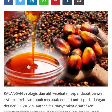
Pengumuman
Tentang Sawit
Riset
Hubungi Kami
Indonesia
KALANGAN virologis dan ahli kesehatan sependapat bahwa
sistem kekebalan tubuh merupakan kunci untuk perlindungan
diri dari COVID-19.
Karena itu,
masyarakat disarankan