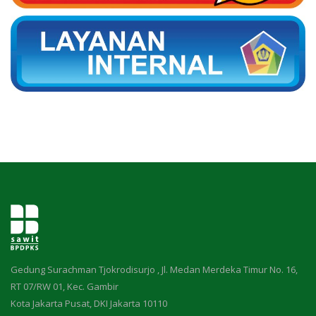
Gedung Surachman Tjokrodisurjo , Jl. Medan Merdeka Timur No. 16,
RT 07/RW 01, Kec. Gambir
Kota Jakarta Pusat, DKI Jakarta 10110