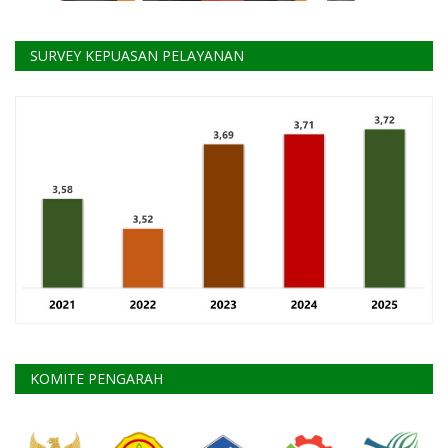
SURVEY KEPUASAN PELAYANAN
KOMITE PENGARAH