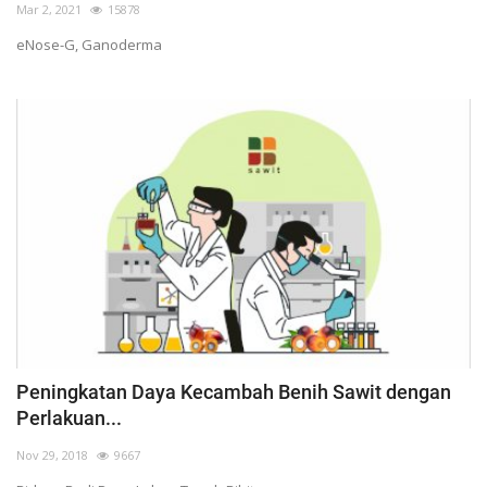
Mar 2, 2021
15878
Pengumuman
eNose-G, Ganoderma
Tentang Sawit
Riset
Hubungi Kami
Indonesia
Peningkatan Daya Kecambah Benih Sawit dengan
Perlakuan...
Nov 29, 2018
9667