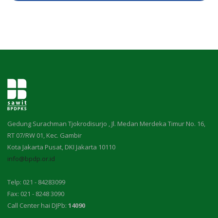
Gedung Surachman Tjokrodisurjo , Jl. Medan Merdeka Timur No. 16,
RT 07/RW 01, Kec. Gambir
Kota Jakarta Pusat, DKI Jakarta 10110
info@bpdp.or.id
Telp: 021 - 84283099
Fax: 021 - 8248 3090
Call Center hai DJPb:
14090