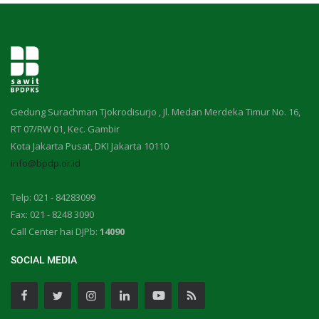
Gedung Surachman Tjokrodisurjo , Jl. Medan Merdeka Timur No. 16,
RT 07/RW 01, Kec. Gambir
Kota Jakarta Pusat, DKI Jakarta 10110
info@bpdp.or.id
Telp: 021 - 84283099
Fax: 021 - 8248 3090
Call Center hai DJPb:
14090
SOCIAL MEDIA