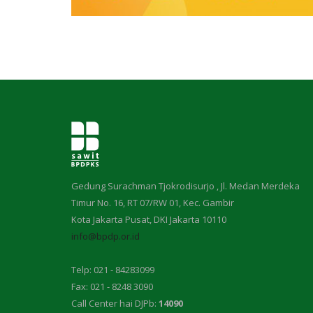
Gedung Surachman Tjokrodisurjo , Jl. Medan Merdeka
Timur No. 16, RT 07/RW 01, Kec. Gambir
Kota Jakarta Pusat, DKI Jakarta 10110
info@bpdp.or.id
Telp: 021 - 84283099
Fax: 021 - 8248 3090
Call Center hai DJPb:
14090