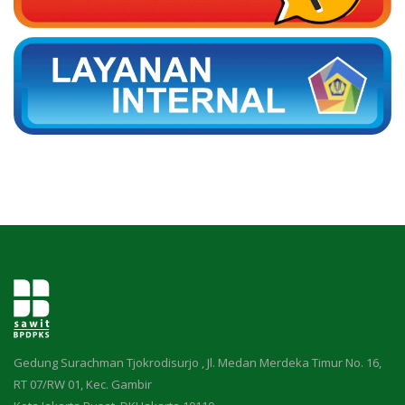
Gedung Surachman Tjokrodisurjo , Jl. Medan Merdeka Timur No. 16,
RT 07/RW 01, Kec. Gambir