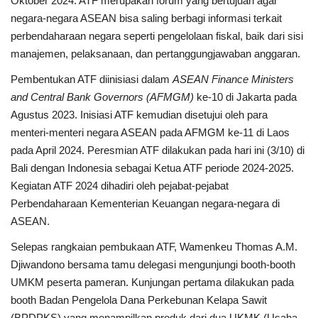
Oktober 2024. ATF merupakan forum yang bertujuan agar
negara-negara ASEAN bisa saling berbagi informasi terkait
perbendaharaan negara seperti pengelolaan fiskal, baik dari sisi
manajemen, pelaksanaan, dan pertanggungjawaban anggaran.
Pembentukan ATF diinisiasi dalam
ASEAN Finance Ministers
and Central Bank Governors (AFMGM)
ke-10 di Jakarta pada
Agustus 2023. Inisiasi ATF kemudian disetujui oleh para
menteri-menteri negara ASEAN pada AFMGM ke-11 di Laos
pada April 2024. Peresmian ATF dilakukan pada hari ini (3/10) di
Bali dengan Indonesia sebagai Ketua ATF periode 2024-2025.
Kegiatan ATF 2024 dihadiri oleh pejabat-pejabat
Perbendaharaan Kementerian Keuangan negara-negara di
ASEAN.
Selepas rangkaian pembukaan ATF, Wamenkeu Thomas A.M.
Djiwandono bersama tamu delegasi mengunjungi booth-booth
UMKM peserta pameran. Kunjungan pertama dilakukan pada
booth Badan Pengelola Dana Perkebunan Kelapa Sawit
(BPDPKS) yang menampilkan produk dari dua UKMK (Usaha