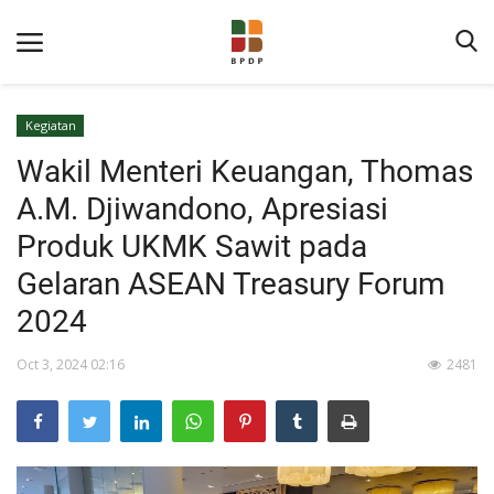
Kegiatan
Wakil Menteri Keuangan, Thomas
A.M. Djiwandono, Apresiasi
Produk UKMK Sawit pada
Gelaran ASEAN Treasury Forum
Home
2024
Tentang BPDP
Oct 3, 2024 02:16
2481
Informasi Publik
Program Layanan
Berita