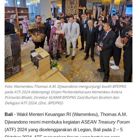
Pengumuman
Tentang Sawit
Riset
Hubungi Kami
Indonesia
Foto: Wamenkeu Thomas A.M. Djiwandono mengunjungi booth BPDPKS
pada ATF 2024 didampingi Dirjen Perbendaharaan Kemenkeu Astera
Primanto Bhakti, Direktur KUKMR BPDPKS Zaid Burhan Ibrahim dan
Delegasi ATF 2024. (Doc. BPDPKS)
Bali
- Wakil Menteri Keuangan RI (Wamenkeu), Thomas A.M.
Djiwandono resmi membuka kegiatan
ASEAN Treasury Forum
(ATF) 2024 yang diselenggarakan di Legian, Bali pada 2 – 5