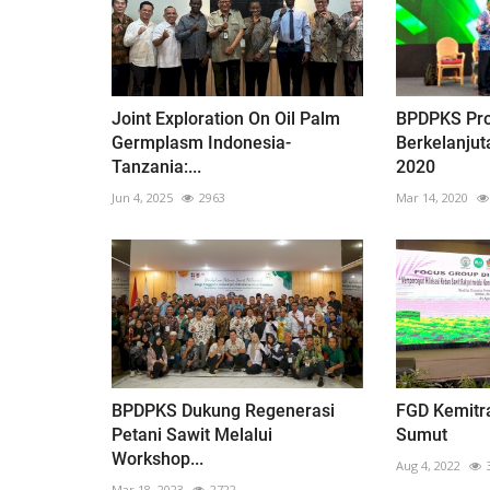
Joint Exploration On Oil Palm
BPDPKS Pro
Germplasm Indonesia-
Berkelanjut
Tanzania:...
2020
Jun 4, 2025
2963
Mar 14, 2020
BPDPKS Dukung Regenerasi
FGD Kemitr
Petani Sawit Melalui
Sumut
Workshop...
Aug 4, 2022
Mar 18, 2023
2722