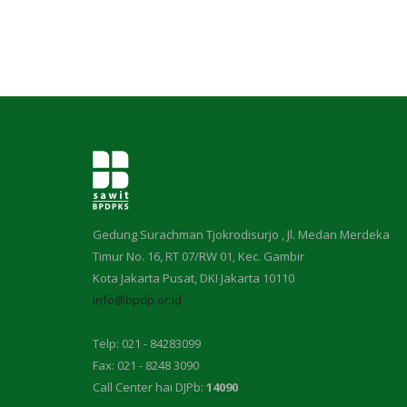
Gedung Surachman Tjokrodisurjo , Jl. Medan Merdeka
Timur No. 16, RT 07/RW 01, Kec. Gambir
Kota Jakarta Pusat, DKI Jakarta 10110
info@bpdp.or.id
Telp: 021 - 84283099
Fax: 021 - 8248 3090
Call Center hai DJPb:
14090