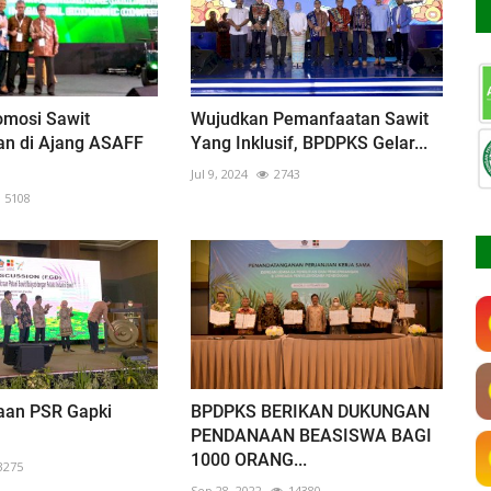
mosi Sawit
Wujudkan Pemanfaatan Sawit
an di Ajang ASAFF
Yang Inklusif, BPDPKS Gelar...
Jul 9, 2024
2743
5108
aan PSR Gapki
BPDPKS BERIKAN DUKUNGAN
PENDANAAN BEASISWA BAGI
1000 ORANG...
3275
Sep 28, 2022
14380