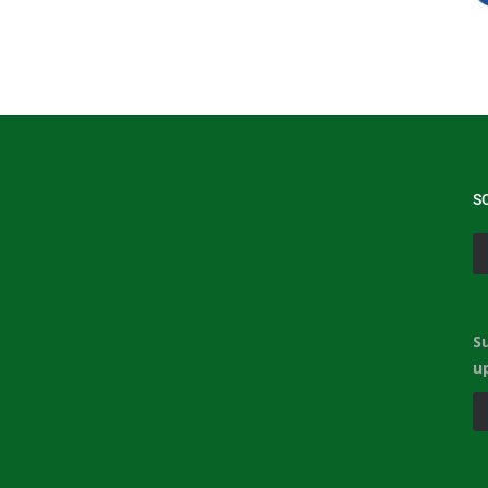
S
S
u