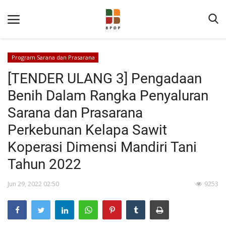
Program Sarana dan Prasarana
[TENDER ULANG 3] Pengadaan
Benih Dalam Rangka Penyaluran
Sarana dan Prasarana
Perkebunan Kelapa Sawit
Home
Koperasi Dimensi Mandiri Tani
Tentang BPDP
Tahun 2022
Informasi Publik
Jun 29, 2022 02:50
9253
Program Layanan
Berita