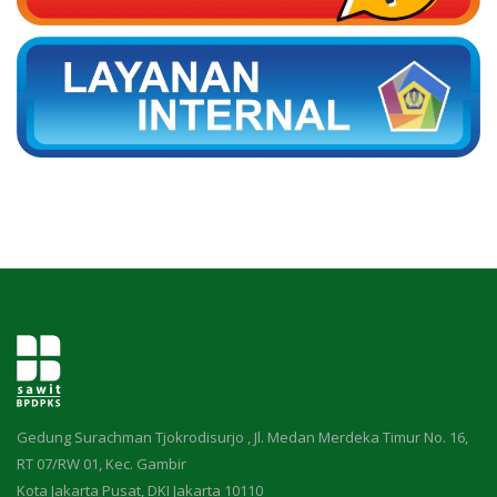
Gedung Surachman Tjokrodisurjo , Jl. Medan Merdeka Timur No. 16,
RT 07/RW 01, Kec. Gambir
Kota Jakarta Pusat, DKI Jakarta 10110