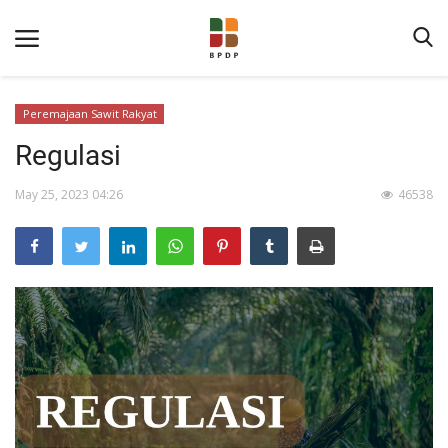
Peremajaan Sawit Rakyat
Regulasi
May 25, 2023 04:26
46538
Home
Tentang BPDP
Informasi Publik
Program Layanan
Berita