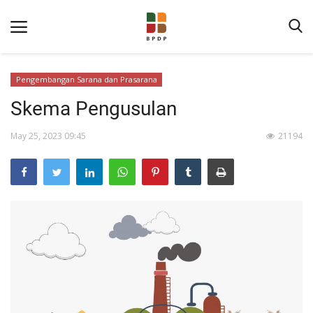
Pengembangan Sarana dan Prasarana
Skema Pengusulan
May 25, 2023 09:45
21194
Home
Tentang BPDP
Informasi Publik
Program Layanan
Berita