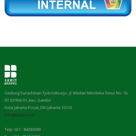
Gedung Surachman Tjokrodisurjo , Jl. Medan Merdeka Timur No. 16,
RT 07/RW 01, Kec. Gambir
Kota Jakarta Pusat, DKI Jakarta 10110
info@bpdp.or.id
Telp: 021 - 84283099