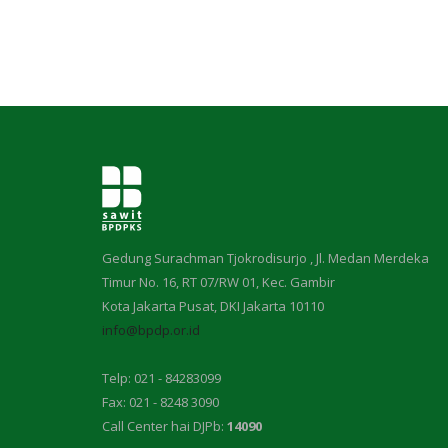
Gedung Surachman Tjokrodisurjo , Jl. Medan Merdeka
Timur No. 16, RT 07/RW 01, Kec. Gambir
Kota Jakarta Pusat, DKI Jakarta 10110
info@bpdp.or.id
Telp: 021 - 84283099
Fax: 021 - 8248 3090
Call Center hai DJPb:
14090