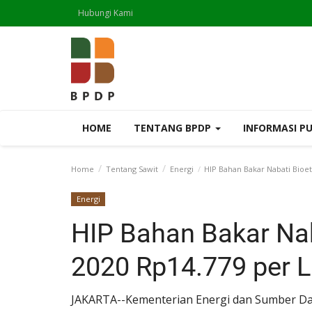
Hubungi Kami
HOME
TENTANG BPDP
INFORMASI P
Home
Tentang Sawit
Energi
HIP Bahan Bakar Nabati Bioet
Energi
HIP Bahan Bakar Nab
2020 Rp14.779 per L
JAKARTA--Kementerian Energi dan Sumber Da