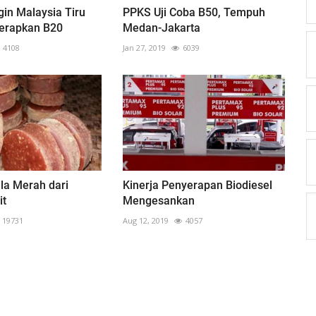
gin Malaysia Tiru
PPKS Uji Coba B50, Tempuh
Terapkan B20
Medan-Jakarta
4108
Jan 27, 2019
6039
la Merah dari
Kinerja Penyerapan Biodiesel
it
Mengesankan
19731
Aug 12, 2019
4057