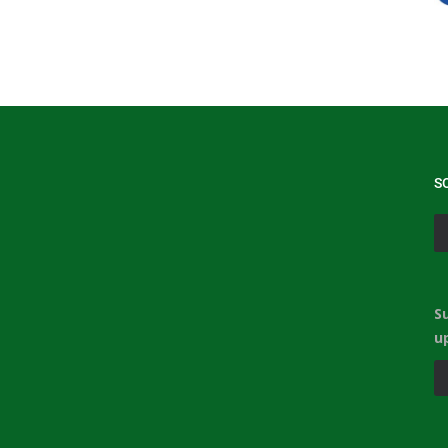
S
S
u