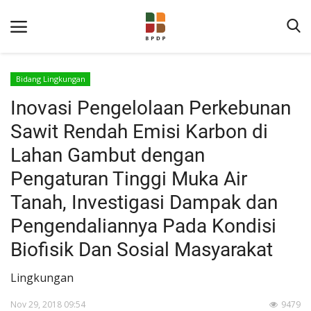
Bidang Lingkungan
Inovasi Pengelolaan Perkebunan
Sawit Rendah Emisi Karbon di
Lahan Gambut dengan
Pengaturan Tinggi Muka Air
Home
Tanah, Investigasi Dampak dan
Tentang BPDP
Pengendaliannya Pada Kondisi
Informasi Publik
Biofisik Dan Sosial Masyarakat
Program Layanan
Lingkungan
Berita
Nov 29, 2018 09:54
9479