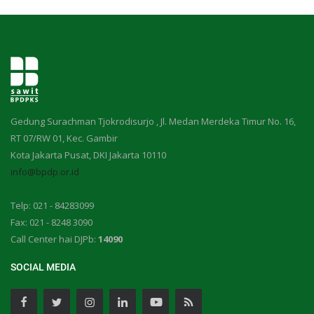
Gedung Surachman Tjokrodisurjo , Jl. Medan Merdeka Timur No. 16,
RT 07/RW 01, Kec. Gambir
Kota Jakarta Pusat, DKI Jakarta 10110
info@bpdp.or.id
Telp: 021 - 84283099
Fax: 021 - 8248 3090
Call Center hai DJPb:
14090
SOCIAL MEDIA