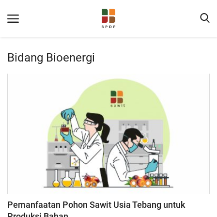
Bidang Bioenergi
Home
Tentang BPDP
Informasi Publik
Program Layanan
Pemanfaatan Pohon Sawit Usia Tebang untuk
Berita
Produksi Bahan...