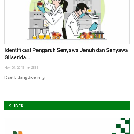
Identifikasi Pengaruh Senyawa Jenuh dan Senyawa
Gliserida...
Nov 29, 2018
2888
Riset Bidang Bioenergi
SLIDER