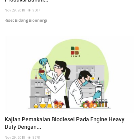
Pengumuman
Nov 29, 2018
9607
Tentang Sawit
Riset Bidang Bioenergi
Riset
Hubungi Kami
Indonesia
Kajian Pemakaian Biodiesel Pada Engine Heavy
Duty Dengan...
Nov 29, 2018
8678