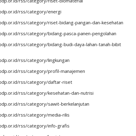
dp.or.id/rss/category/riset-biomaterial
dp.or.id/rss/category/energi
dp.or.id/rss/category/riset-bidang-pangan-dan-kesehatan
pdp.or.id/rss/category/bidang-pasca-panen-pengolahan
dp.or.id/rss/category/bidang-budi-daya-lahan-tanah-bibit
dp.or.id/rss/category/lingkungan
dp.or.id/rss/category/profil-manajemen
dp.or.id/rss/category/daftar-riset
dp.or.id/rss/category/kesehatan-dan-nutrisi
dp.or.id/rss/category/sawit-berkelanjutan
dp.or.id/rss/category/media-rilis
dp.or.id/rss/category/info-grafis