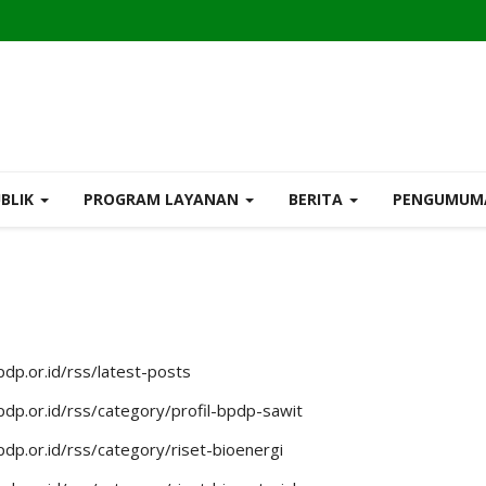
UBLIK
PROGRAM LAYANAN
BERITA
PENGUMU
dp.or.id/rss/latest-posts
dp.or.id/rss/category/profil-bpdp-sawit
dp.or.id/rss/category/riset-bioenergi