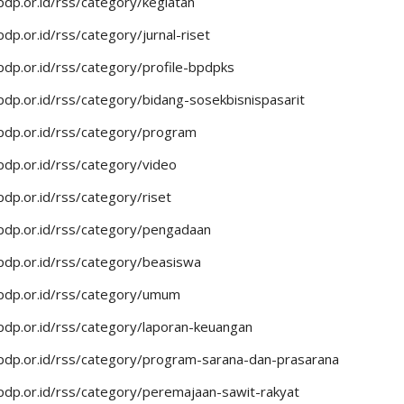
dp.or.id/rss/category/kegiatan
dp.or.id/rss/category/jurnal-riset
dp.or.id/rss/category/profile-bpdpks
dp.or.id/rss/category/bidang-sosekbisnispasarit
pdp.or.id/rss/category/program
dp.or.id/rss/category/video
dp.or.id/rss/category/riset
pdp.or.id/rss/category/pengadaan
pdp.or.id/rss/category/beasiswa
pdp.or.id/rss/category/umum
dp.or.id/rss/category/laporan-keuangan
pdp.or.id/rss/category/program-sarana-dan-prasarana
dp.or.id/rss/category/peremajaan-sawit-rakyat