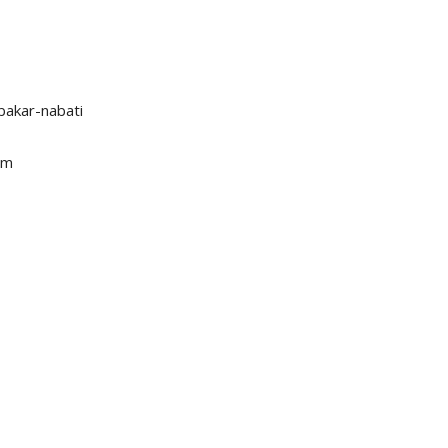
akar-nabati
dm