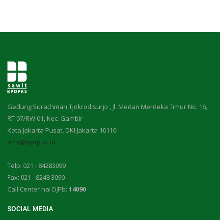
Gedung Surachman Tjokrodisurjo , Jl. Medan Merdeka Timur No. 16,
RT 07/RW 01, Kec. Gambir
Kota Jakarta Pusat, DKI Jakarta 10110
info@bpdp.or.id
Telp: 021 - 84283099
Fax: 021 - 8248 3090
Call Center hai DJPb:
14090
SOCIAL MEDIA