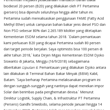
biodiesel 20 persen (B20) yang dilakukan oleh PT Pertamina
(persero) bisa dipenuhi seluruhnya hingga akhir tahun ini.
Pertamina sudah merealisasikan penggunaan FAME (Fatty Acid
Methyl Ether) untuk campuran bahan bakar jenis diesel PSO dan
Non PSO sebesar 80% dari 2.265.189 kiloliter yang ditetapkan
Kementerian ESDM selama tahun 2018. `Dalam pemantauan
kami perluasan B20 yang dicapai Pertamina sudah 80 persen
dari target periode berjalan. Saya optimistis bisa 100 persen di
akhir tahun 2018,` kata Dirjen Migas Kementerian ESDM Djoko
Siswanto di Jakarta, Minggu (16/9/2018) sebagaimana
diberitakan
Liputan 6
. Pemantauan yang dilakukan Djoko antara
lain dilakukan di Terminal Bahan Bakar Minyak (BBM) Kabil,
Batam. `Saya berharap Pertamina melaksanakan program ini
dengan sungguh-sungguh yang nantinya dapat menekan impor
Solar dan berimbas pada penghematan devisa.` Menurut
Direktur Logistik, Supply Chain, & Infrastruktur PT Pertamina
(Persero) Gandhi Sriwidodo, selama periode Januari hingga 14