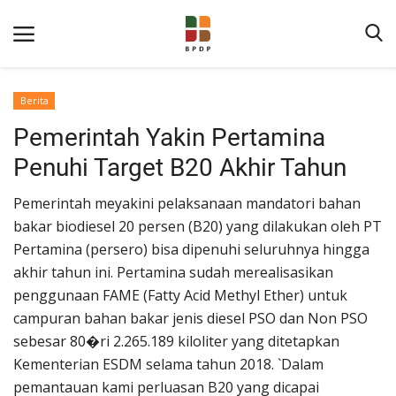
Berita
Pemerintah Yakin Pertamina
Penuhi Target B20 Akhir Tahun
Pemerintah meyakini pelaksanaan mandatori bahan
bakar biodiesel 20 persen (B20) yang dilakukan oleh PT
Home
Pertamina (persero) bisa dipenuhi seluruhnya hingga
akhir tahun ini. Pertamina sudah merealisasikan
Tentang BPDP
penggunaan FAME (Fatty Acid Methyl Ether) untuk
Informasi Publik
campuran bahan bakar jenis diesel PSO dan Non PSO
sebesar 80�ri 2.265.189 kiloliter yang ditetapkan
Program Layanan
Kementerian ESDM selama tahun 2018. `Dalam
Berita
pemantauan kami perluasan B20 yang dicapai