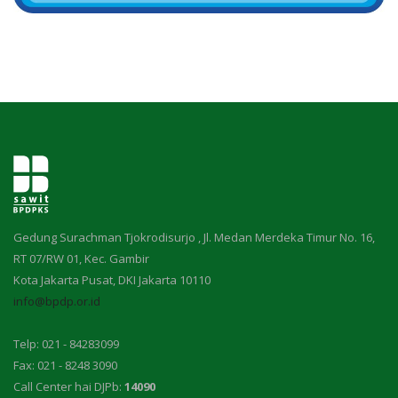
Gedung Surachman Tjokrodisurjo , Jl. Medan Merdeka Timur No. 16,
RT 07/RW 01, Kec. Gambir
Kota Jakarta Pusat, DKI Jakarta 10110
info@bpdp.or.id
Telp: 021 - 84283099
Fax: 021 - 8248 3090
Call Center hai DJPb:
14090