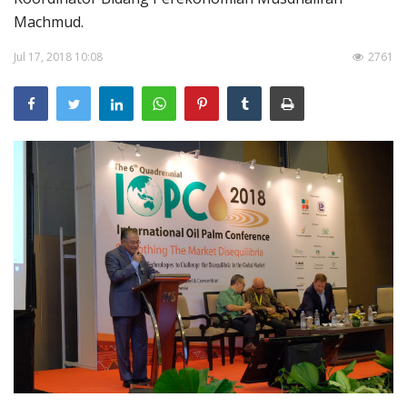
Pengumuman
Machmud.
Tentang Sawit
Jul 17, 2018 10:08
2761
Riset
Hubungi Kami
Indonesia