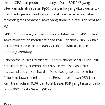
ekspor CPO dan produk turunannya. Dana BPDPKS yang
diberikan adalah sebesar Rp30 juta per ha yang ditujukan untuk
membantu petani sawit rakyat melakukan peremajaan atau
replanting atas tanaman sawit yang sudah tua atau tak produktif
lagi.
BPDPKS mencatat, hingga saat ini, setidaknya 306.490 ha lahan
sawit rakyat telah mendapat dana PSR. Sebanyak 205.524 ha di
antaranya telah ditanami dan 221.483 ha baru dilakukan
tumbang
chipping
.
Selama tahun 2023, terdapat 3
batch
Rekomendasi Teknis jalur
Kemitraan yang diterima BPDPKS.
Batch
1 seluas 1.709
ha,
batch
kedua 1.892 ha, dan
batch
ketiga seluas 1.326 ha.
“Jalur Kemitraan ini relatif aman. Persentase luasan PSR jalur
Kemitraan adalah 9,3% dari total luasan PSR yang tersalur pada
tahun 2023,” kata Sunari. (SDR)
Tags: