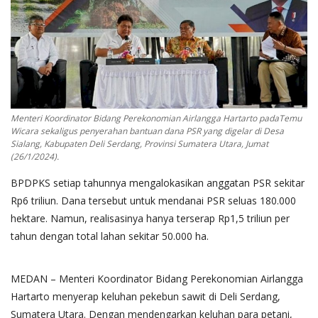
Pengumuman
Tentang Sawit
Riset
Hubungi Kami
Menteri Koordinator Bidang Perekonomian Airlangga Hartarto padaTemu
Wicara sekaligus penyerahan bantuan dana PSR yang digelar di Desa
Sialang, Kabupaten Deli Serdang, Provinsi Sumatera Utara, Jumat
(26/1/2024).
Indonesia
BPDPKS setiap tahunnya mengalokasikan anggatan PSR sekitar
Rp6 triliun. Dana tersebut untuk mendanai PSR seluas 180.000
hektare. Namun, realisasinya hanya terserap Rp1,5 triliun per
tahun dengan total lahan sekitar 50.000 ha.
MEDAN – Menteri Koordinator Bidang Perekonomian Airlangga
Hartarto menyerap keluhan pekebun sawit di Deli Serdang,
Sumatera Utara. Dengan mendengarkan keluhan para petani,