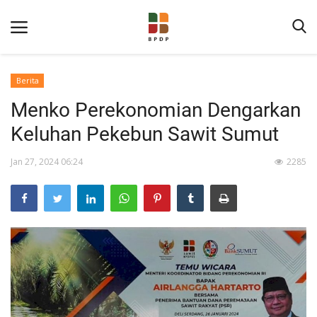
Berita
Menko Perekonomian Dengarkan
Keluhan Pekebun Sawit Sumut
Jan 27, 2024 06:24
2285
Home
Tentang BPDP
Informasi Publik
Program Layanan
Berita