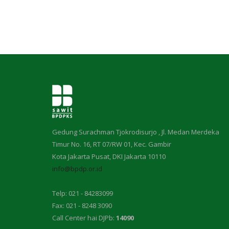
Gedung Surachman Tjokrodisurjo , Jl. Medan Merdeka
Timur No. 16, RT 07/RW 01, Kec. Gambir
Kota Jakarta Pusat, DKI Jakarta 10110
info@bpdp.or.id
Telp: 021 - 84283099
Fax: 021 - 8248 3090
Call Center hai DJPb:
14090