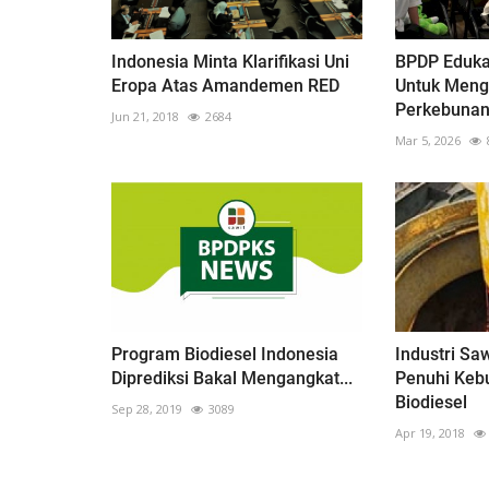
Indonesia Minta Klarifikasi Uni
BPDP Eduka
Eropa Atas Amandemen RED
Untuk Meng
Perkebuna
Jun 21, 2018
2684
Mar 5, 2026
Program Biodiesel Indonesia
Industri Sa
Diprediksi Bakal Mengangkat...
Penuhi Keb
Biodiesel
Sep 28, 2019
3089
Apr 19, 2018