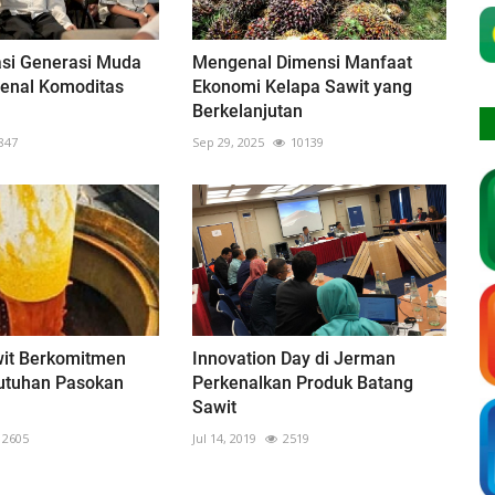
si Generasi Muda
Mengenal Dimensi Manfaat
enal Komoditas
Ekonomi Kelapa Sawit yang
n
Berkelanjutan
847
Sep 29, 2025
10139
wit Berkomitmen
Innovation Day di Jerman
utuhan Pasokan
Perkenalkan Produk Batang
Sawit
2605
Jul 14, 2019
2519