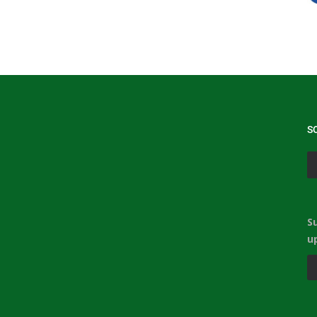
S
S
u