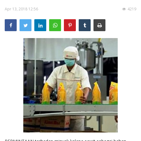
Pengumuman
Apr 13, 2018 12:56
4219
Tentang Sawit
Riset
Hubungi Kami
Indonesia