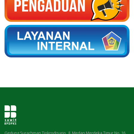
Gedung Surachman Tjokrodisurjo , Jl. Medan Merdeka Timur No. 16,