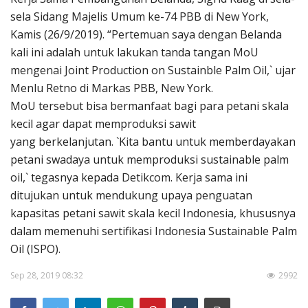
Pengumuman
sela Sidang Majelis Umum ke-74 PBB di New York,
Tentang Sawit
Kamis (26/9/2019). “Pertemuan saya dengan Belanda
kali ini adalah untuk lakukan tanda tangan MoU
Riset
mengenai Joint Production on Sustainble Palm Oil,` ujar
Hubungi Kami
Menlu Retno di Markas PBB, New York.
MoU tersebut bisa bermanfaat bagi para petani skala
kecil agar dapat memproduksi sawit
yang berkelanjutan. `Kita bantu untuk memberdayakan
petani swadaya untuk memproduksi sustainable palm
Indonesia
oil,` tegasnya kepada Detikcom. Kerja sama ini
ditujukan untuk mendukung upaya penguatan
kapasitas petani sawit skala kecil Indonesia, khususnya
dalam memenuhi sertifikasi Indonesia Sustainable Palm
Oil (ISPO).
Sep 28, 2019 08:32
2992