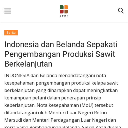
Berita
Indonesia dan Belanda Sepakati
Pengembangan Produksi Sawit
Berkelanjutan
INDONESIA dan Belanda menandatangani nota
Home
kesepahaman pengembangan produksi kelapa sawit
berkelanjutan yang diharapkan dapat meningkatkan
Tentang BPDP
kemampuan petani dalam penerapan prinsip
Informasi Publik
keberlanjutan. Nota kesepahaman (MoU) tersebut
Program Layanan
ditandatangani oleh Menteri Luar Negeri Retno
Marsudi dan Menteri Perdagangan Luar Negeri dan
Berita
Kerja Sama Pembangunan Belanda, Sigrid Kaag di sela-