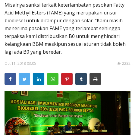
Pengumuman
Misalnya sanksi terkait keterlambatan pasokan Fatty
Acid Methyl Esters (FAME) yang merupakan unsur
Tentang Sawit
biodiesel untuk dicampur dengan solar. “Kami masih
Riset
menerima pasokan FAME yang terlambat sehingga
terpaksa kami distribusikan B0 untuk menghindari
Hubungi Kami
kelangkaan BBM meskipun sesuai aturan tidak boleh
lagi ada B0 yang beredar.
Oct 11, 2018 03:05
2232
Indonesia