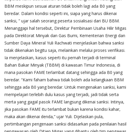
BBM meskipun sesuai aturan tidak boleh lagi ada B0 yang
beredar. Dalam kondisi seperti ini, siapa yang harus dikenai
sanksi, ” ujar salah seorang peserta sosialisasi dari BU BBM.
Menanggapi hal tersebut, Direktur Pembinaan Usaha Hilir Migas
pada Direktorat Minyak dan Gas Bumi, Kementerian Energi dan
Sumber Daya Mineral Yuli Rachwati menjelaskan bahwa sanksi
tidak dikenakan begitu saja, melainkan melalui proses verifikasi.
Ia menjelaskan, kasus seperti itu pernah terjadi di terminal
Bahan Bakar Minyak (TBBM) di kawasan Timur Indonesia, di
mana pasokan FAME terlambat datang sehingga ada B0 yang
beredar. “Kami faham bahwa tidak boleh ada kelangkaan BBM
sehingga ada B0 yang beredar. Untuk mengenakan sanksi, kami
mempelajari terlebih dulu kasus yang terjadi, jadi tidak serta
merta yang gagal pasok FAME langsung dikenai sanksi. Intinya,
jika pasokan FAME itu terlambat bukan karena kondisi kahar,
maka akan dikenai denda,” ujar Yuli. Dijelaskan pula,
pertimbangan pengenaan sanksi didasarkan pada penilaian hasil
pengawasan oleh Ditjen Migas yang dibantu oleh tim pengawas.