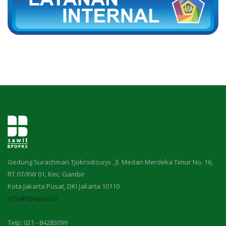
Gedung Surachman Tjokrodisurjo , Jl. Medan Merdeka Timur No. 16,
RT 07/RW 01, Kec. Gambir
Kota Jakarta Pusat, DKI Jakarta 10110
info@bpdp.or.id
Telp: 021 - 84283099