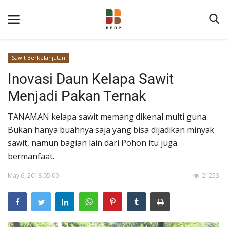
Sawit Berkelanjutan
Inovasi Daun Kelapa Sawit
Menjadi Pakan Ternak
TANAMAN kelapa sawit memang dikenal multi guna.
Bukan hanya buahnya saja yang bisa dijadikan minyak
Home
sawit, namun bagian lain dari Pohon itu juga
bermanfaat.
Tentang BPDP
May 6, 2018 05:00
21253
Informasi Publik
Program Layanan
Berita