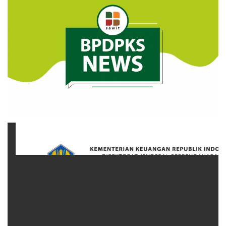
Pengumuman
Tentang Sawit
Riset
Hubungi Kami
Indonesia