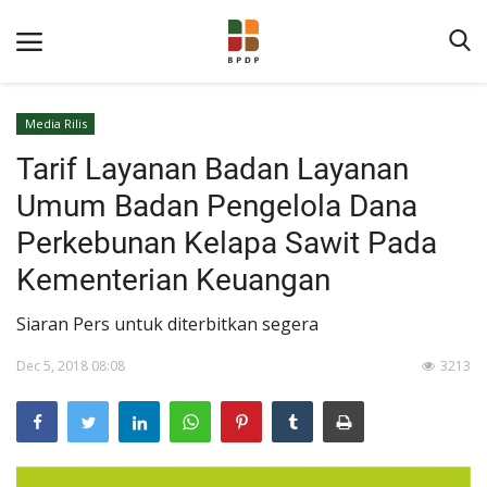
Media Rilis
Tarif Layanan Badan Layanan
Umum Badan Pengelola Dana
Perkebunan Kelapa Sawit Pada
Kementerian Keuangan
Home
Siaran Pers untuk diterbitkan segera
Tentang BPDP
Dec 5, 2018 08:08
3213
Informasi Publik
Program Layanan
Berita