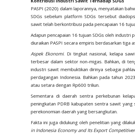
Kontribusi Industri Sawit Terhadap SDGs
PASPI (2020) dalam laporannya, menyatakan bahwa
SDGs sebelum platform SDGs tersebut diadopsi d
sawit telah berkontribusi pada pencapaian 16 tuju
Adapun pencapaian 16 tujuan SDGs oleh industri 
diuraikan PASPI secara empiris berdasarkan tiga a
Aspek Ekonomi
. Di tingkat nasional, kelapa s
terbesar dalam sektor non-migas. Bahkan, di ten
industri sawit membuktikan dirinya sebagai pahl
perdagangan Indonesia. Bahkan pada tahun 2023, 
atau setara dengan Rp600 triliun.
Sementara di daerah sentra perkebunan kelap
peningkatan PDRB kabupaten sentra sawit yang
perekonomian daerah yang bersangkutan.
Fakta ini juga didukung oleh penelitian yang dilak
in Indonesia Economy and Its Export Competitive