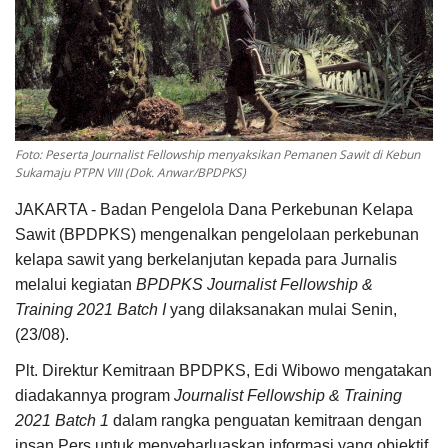
Pengumuman
Tentang Sawit
Riset
Hubungi Kami
Foto: Peserta Journalist Fellowship menyaksikan Pemanen Sawit di Kebun
Sukamaju PTPN VIII (Dok. Anwar/BPDPKS)
JAKARTA - Badan Pengelola Dana Perkebunan Kelapa
Sawit (BPDPKS) mengenalkan pengelolaan perkebunan
Indonesia
kelapa sawit yang berkelanjutan kepada para Jurnalis
melalui kegiatan
BPDPKS Journalist Fellowship &
Training 2021 Batch I
yang dilaksanakan mulai Senin,
(23/08).
Plt. Direktur Kemitraan BPDPKS, Edi Wibowo mengatakan
diadakannya program
Journalist Fellowship & Training
2021 Batch 1
dalam rangka penguatan kemitraan dengan
insan Pers untuk menyebarluaskan informasi yang objektif