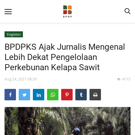
Kegiatan
BPDPKS Ajak Jurnalis Mengenal
Lebih Dekat Pengelolaan
Perkebunan Kelapa Sawit
Aug 24, 2021 08:39
4115
Home
Tentang BPDP
Informasi Publik
Program Layanan
Berita