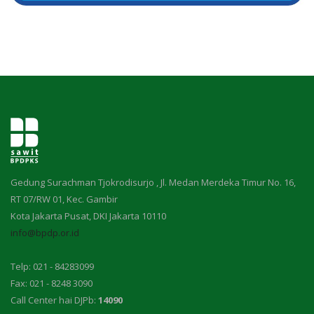
Gedung Surachman Tjokrodisurjo , Jl. Medan Merdeka Timur No. 16,
RT 07/RW 01, Kec. Gambir
Kota Jakarta Pusat, DKI Jakarta 10110
info@bpdp.or.id
Telp: 021 - 84283099
Fax: 021 - 8248 3090
Call Center hai DJPb:
14090