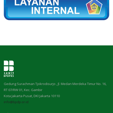
Gedung Surachman Tjokrodisurjo , Jl. Medan Merdeka Timur No. 16,
RT 07/RW 01, Kec. Gambir
Kota Jakarta Pusat, DKI Jakarta 10110
info@bpdp.or.id