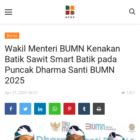
Berita
Wakil Menteri BUMN Kenakan
Batik Sawit Smart Batik pada
Puncak Dharma Santi BUMN
2025
Home
Apr 21, 2025 06:21
1411
Tentang BPDP
Informasi Publik
Program Layanan
Berita