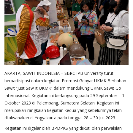
Pengumuman
Tentang Sawit
Riset
Hubungi Kami
AKARTA, SAWIT INDONESIA – SBRC IPB University turut
Indonesia
berpartisipasi dalam kegiatan Promosi Gebyar UKMK Berbahan
Sawit “Just Saw It UKMK” dalam mendukung UKMK Sawit Go
Internasional. Kegiatan ini berlangsung pada 29 September – 1
Oktober 2023 di Palembang, Sumatera Selatan. Kegiatan ini
merupakan rangkaian kegiatan kedua yang sebelumnya telah
dilaksanakan di Yogyakarta pada tanggal 28 – 30 Juli 2023.
Kegiatan ini digelar oleh BPDPKS yang diikuti oleh perwakilan