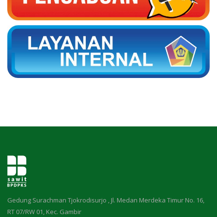
Gedung Surachman Tjokrodisurjo , Jl. Medan Merdeka Timur No. 16,
RT 07/RW 01, Kec. Gambir