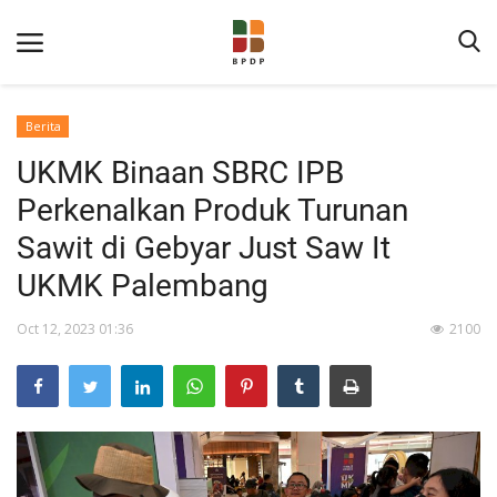
Berita
UKMK Binaan SBRC IPB
Perkenalkan Produk Turunan
Sawit di Gebyar Just Saw It
UKMK Palembang
Home
Oct 12, 2023 01:36
2100
Tentang BPDP
Informasi Publik
Program Layanan
Berita