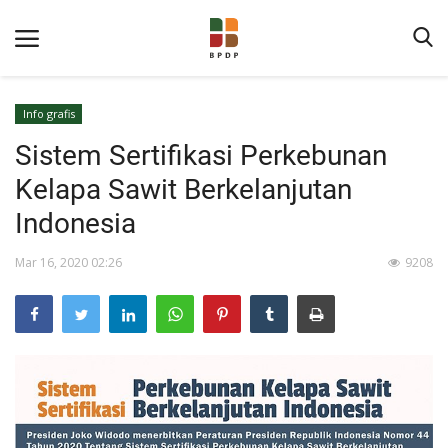
Info grafis
Sistem Sertifikasi Perkebunan
Kelapa Sawit Berkelanjutan
Indonesia
Mar 16, 2020 02:26
9208
Home
Tentang BPDP
Informasi Publik
Program Layanan
Berita