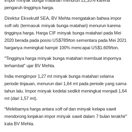
impor minyak bunga matahari menurun 22,35% karena
pengaruh tingginya harga.
Direktur Eksekutif SEA, BV Mehta mengatakan bahwa impor
soft oils
(termasuk minyak bunga matahari) menurun karena
tingginya harga. Harga CIF minyak bunga matahari pada Mei
2020 berada pada posisi US$789/ton sementara pada Mei 2021
harganya meningkat hampir 100% mencapai US$1.609/ton.
“Tingginya harga minyak bunga matahari membuat impornya
terhambat” ujar BV Mehta.
India mengimpor 1,27 mt minyak bunga matahari selama
periode tinjauan, menurun dari 1,64 mt pada periode yang sama
tahun lalu. Impor minyak kedelai sedikit meningkat menjadi 1,64
mt (dari 1,57 mt).
“Melebarnya harga antara
soft oil
dan minyak kelapa sawit
mendorong lonjakan impor minyak sawit dalam 7 bulan terakhir”
kata BV Mehta.