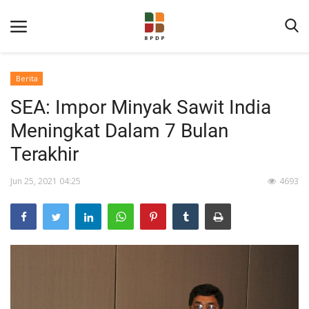
Berita
SEA: Impor Minyak Sawit India
Meningkat Dalam 7 Bulan
Terakhir
Jun 25, 2021 04:25
4693
Home
Tentang BPDP
Informasi Publik
Program Layanan
Berita