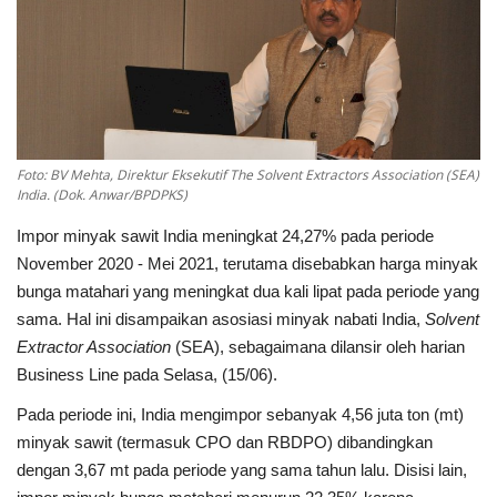
Pengumuman
Tentang Sawit
Riset
Hubungi Kami
Foto: BV Mehta, Direktur Eksekutif The Solvent Extractors Association (SEA)
India. (Dok. Anwar/BPDPKS)
Impor minyak sawit India meningkat 24,27% pada periode
November 2020 - Mei 2021, terutama disebabkan harga minyak
Indonesia
bunga matahari yang meningkat dua kali lipat pada periode yang
sama. Hal ini disampaikan asosiasi minyak nabati India,
Solvent
Extractor Association
(SEA), sebagaimana dilansir oleh harian
Business Line pada Selasa, (15/06).
Pada periode ini, India mengimpor sebanyak 4,56 juta ton (mt)
minyak sawit (termasuk CPO dan RBDPO) dibandingkan
dengan 3,67 mt pada periode yang sama tahun lalu. Disisi lain,