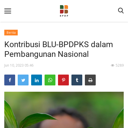
Berita
Kontribusi BLU-BPDPKS dalam
Pembangunan Nasional
Jun 10, 2023 05:46
5289
Home
Tentang BPDP
Informasi Publik
Program Layanan
Berita