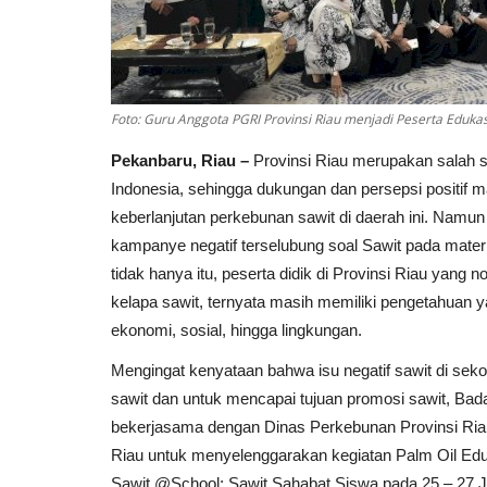
Foto: Guru Anggota PGRI Provinsi Riau menjadi Peserta Edukasi
Pekanbaru, Riau –
Provinsi Riau merupakan salah s
Indonesia, sehingga dukungan dan persepsi positif 
keberlanjutan perkebunan sawit di daerah ini. Namu
kampanye negatif terselubung soal Sawit pada mate
tidak hanya itu, peserta didik di Provinsi Riau yan
kelapa sawit, ternyata masih memiliki pengetahuan y
ekonomi, sosial, hingga lingkungan.
Mengingat kenyataan bahwa isu negatif sawit di sek
sawit dan untuk mencapai tujuan promosi sawit, B
bekerjasama dengan Dinas Perkebunan Provinsi Riau
Riau untuk menyelenggarakan kegiatan Palm Oil Edu
Sawit @School: Sawit Sahabat Siswa pada 25 – 27 J