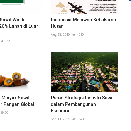
Sawit Wajib
Indonesia Melawan Kebakaran
20% Lahan di Luar
Hutan
Aug 28, 2019
4950
43132
 Minyak Sawit
Peran Strategis Industri Sawit
ar Pangan Global
dalam Pembangunan
Ekonomi...
5420
Sep 11, 2025
9543