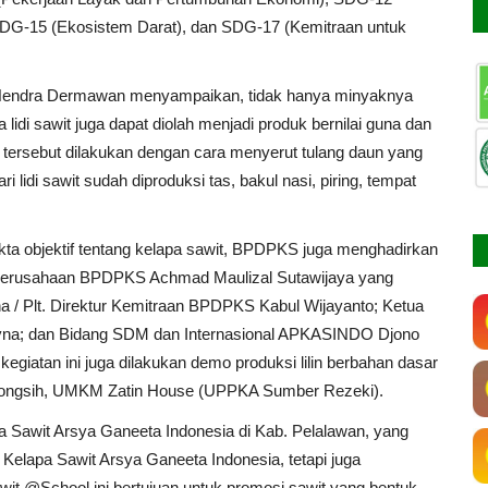
DG-15 (Ekosistem Darat), dan SDG-17 (Kemitraan untuk
Hendra Dermawan menyampaikan, tidak hanya minyaknya
lidi sawit juga dapat diolah menjadi produk bernilai guna dan
it tersebut dilakukan dengan cara menyerut tulang daun yang
 lidi sawit sudah diproduksi tas, bakul nasi, piring, tempat
kta objektif tentang kelapa sawit, BPDPKS juga menghadirkan
si Perusahaan BPDPKS Achmad Maulizal Sutawijaya yang
a / Plt. Direktur Kemitraan BPDPKS Kabul Wijayanto; Ketua
yna; dan Bidang SDM dan Internasional APKASINDO Djono
egiatan ini juga dilakukan demo produksi lilin berbahan dasar
a Nongsih, UMKM Zatin House (UPPKA Sumber Rezeki).
 Sawit Arsya Ganeeta Indonesia di Kab. Pelalawan, yang
Kelapa Sawit Arsya Ganeeta Indonesia, tetapi juga
it @School ini bertujuan untuk promosi sawit yang bentuk