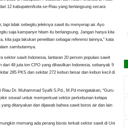
/i dari 12 kabupaten/kota se-Riau yang berlangsung secara
api tidak sebegitu jeleknya sawit itu menyerap air. Ayo
egitu saja kampanye hitam itu berlangsung. Jangan hanya kita
 kita juga lakukan penelitian sebagai referensi lainnya,” kata
 dalam sambutannya.
a sektor sawit Indonesia, lantaran 20 persen populasi sawit
an dari 48 juta ton CPO yang dihasilkan Indonesia, sebanyak 9
 sekitar 285 PKS dan sekitar 272 kebun besar dan kebun kecil di
 Riau Dr. Muhammad Syafii S.Pd., M.Pd mengatakan, “Guru
pikir siswa/i untuk memperkuat sektor perkebunan kelapa
ah yang ditanyakan dan dijawab bahwa sawit boros air dan lain
i mungkin memang ada perang bisnis terkait sektor sawit di Uni