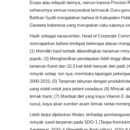
Eropa atau wilayah lainnya, namun karena Provinsi 
seharusnya semua masyarakat termasuk Guru-guru ber
Bahkan Syafii mengatakan bahwa di Kabupaten Pelal
Ganeeta Indonesia yang merupakan satu-satunya seko
Hadir sebagai narasumber, Head of Corporate Commu
memaparkan bahwa terdapat beberapa alasan mengapa 
(1) Memiliki hasil terbaik dibandingkan tanaman miny
pupuk; (3) Menghasilkan pendapatan lebih tinggi diban
tanaman Karet dan 10,3 kali lebih banyak dari padi; 
minyak setiap ton nya; membuka lapangan pekerjaan
2000-2015; (5) Tanaman tahunan dengan produktivit
yang stabil untuk para petani swadaya; (6) Minyak ala
lemak trans; (7) Manfaat diet yang kaya Vitamin E d
susu), kaya akan sumber asam lemak rantai menen
Lebih lanjut dijelaskan Wulan, terhadap pembangunan
minyak sawit berperan pada SDG-1 (Tanpa Kemiskin
Sejahtera), SDG-4 (Pendidikan Berkualitas), SDG-