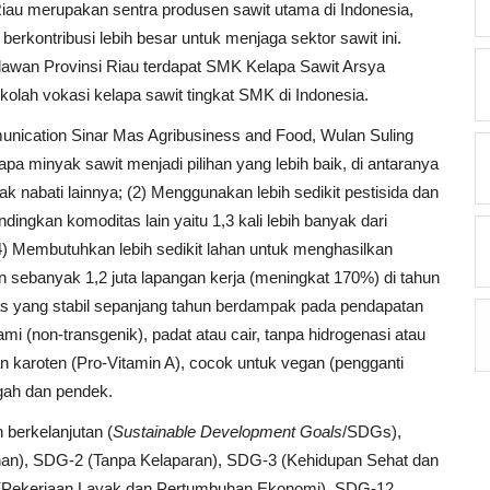
Riau merupakan sentra produsen sawit utama di Indonesia,
kontribusi lebih besar untuk menjaga sektor sawit ini.
awan Provinsi Riau terdapat SMK Kelapa Sawit Arsya
lah vokasi kelapa sawit tingkat SMK di Indonesia.
nication Sinar Mas Agribusiness and Food, Wulan Suling
minyak sawit menjadi pilihan yang lebih baik, di antaranya
ak nabati lainnya; (2) Menggunakan lebih sedikit pestisida dan
dingkan komoditas lain yaitu 1,3 kali lebih banyak dari
(4) Membutuhkan lebih sedikit lahan untuk menghasilkan
 sebanyak 1,2 juta lapangan kerja (meningkat 170%) di tahun
as yang stabil sepanjang tahun berdampak pada pendapatan
mi (non-transgenik), padat atau cair, tanpa hidrogenasi atau
an karoten (Pro-Vitamin A), cocok untuk vegan (pengganti
gah dan pendek.
 berkelanjutan (
Sustainable Development Goals
/SDGs),
an), SDG-2 (Tanpa Kelaparan), SDG-3 (Kehidupan Sehat dan
8 (Pekerjaan Layak dan Pertumbuhan Ekonomi), SDG-12