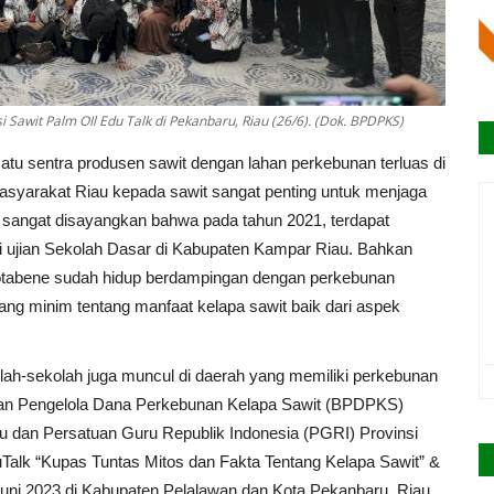
 Sawit Palm OIl Edu Talk di Pekanbaru, Riau (26/6). (Dok. BPDPKS)
atu sentra produsen sawit dengan lahan perkebunan terluas di
masyarakat Riau kepada sawit sangat penting untuk menjaga
n sangat disayangkan bahwa pada tahun 2021, terdapat
ri ujian Sekolah Dasar di Kabupaten Kampar Riau. Bahkan
g notabene sudah hidup berdampingan dengan perkebunan
ang minim tentang manfaat kelapa sawit baik dari aspek
olah-sekolah juga muncul di daerah yang memiliki perkebunan
adan Pengelola Dana Perkebunan Kelapa Sawit (BPDPKS)
 dan Persatuan Guru Republik Indonesia (PGRI) Provinsi
Talk “Kupas Tuntas Mitos dan Fakta Tentang Kelapa Sawit” &
uni 2023 di Kabupaten Pelalawan dan Kota Pekanbaru, Riau.