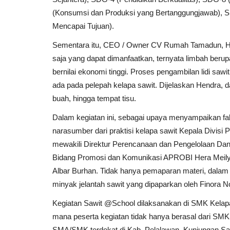
(Konsumsi dan Produksi yang Bertanggungjawab), S
Mencapai Tujuan).
Sementara itu, CEO / Owner CV Rumah Tamadun, 
saja yang dapat dimanfaatkan, ternyata limbah berupa 
bernilai ekonomi tinggi. Proses pengambilan lidi saw
ada pada pelepah kelapa sawit. Dijelaskan Hendra, dari
buah, hingga tempat tisu.
Dalam kegiatan ini, sebagai upaya menyampaikan fa
narasumber dari praktisi kelapa sawit Kepala Divi
mewakili Direktur Perencanaan dan Pengelolaan Dan
Bidang Promosi dan Komunikasi APROBI Hera Meil
Albar Burhan. Tidak hanya pemaparan materi, dalam k
minyak jelantah sawit yang dipaparkan oleh Finor
Kegiatan Sawit @School dilaksanakan di SMK Kelapa
mana peserta kegiatan tidak hanya berasal dari SMK 
SMA/SMK terdekat di Kab. Pelalawan. Kunjungan Saw