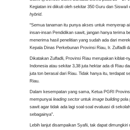
Kegiatan ini diikuti oleh sekitar 350 Guru dan Siswa
hybrid
.
“Semua tanaman itu punya akses untuk menyerap air, t
insan-insan Pendidikan sawit, jangan hanya terima b
menerima hasil penelitian yang sudah ada dari mereka,
Kepala Dinas Perkebunan Provinsi Riau, Ir. Zulfadli
Dikatakan Zulfadli, Provinsi Riau merupakan kiblat-ny
Indonesia atau sekitar 3,38 juta hektar ada di Riau d
juta ton berasal dari Riau. Tidak hanya itu, terdapat
Riau.
Dalam kesempatan yang sama, Ketua PGRI Provinsi
mempunyai
leading sector
untuk
image building
pola 
sawit agar tidak ada lagi soal-soal evaluasi di sekol
sebagainya”.
Lebih lanjut disampaikan Syafii, tak dapat dimungkir