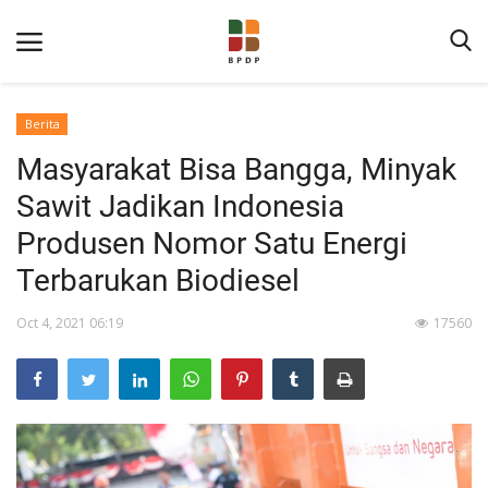
Berita
Masyarakat Bisa Bangga, Minyak
Sawit Jadikan Indonesia
Produsen Nomor Satu Energi
Terbarukan Biodiesel
Home
Oct 4, 2021 06:19
17560
Tentang BPDP
Informasi Publik
Program Layanan
Berita