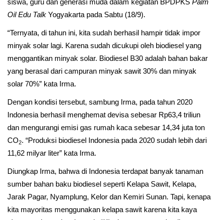
siswa, guru dan generasi muda dalam kegiatan BPDPKS
Palm
Oil Edu Talk
Yogyakarta pada Sabtu (18/9).
“Ternyata, di tahun ini, kita sudah berhasil hampir tidak impor
minyak solar lagi. Karena sudah dicukupi oleh biodiesel yang
menggantikan minyak solar. Biodiesel B30 adalah bahan bakar
yang berasal dari campuran minyak sawit 30% dan minyak
solar 70%” kata Irma.
Dengan kondisi tersebut, sambung Irma, pada tahun 2020
Indonesia berhasil menghemat devisa sebesar Rp63,4 triliun
dan mengurangi emisi gas rumah kaca sebesar 14,34 juta ton
CO
. “Produksi biodiesel Indonesia pada 2020 sudah lebih dari
2
11,62 milyar liter” kata Irma.
Diungkap Irma, bahwa di Indonesia terdapat banyak tanaman
sumber bahan baku biodiesel seperti Kelapa Sawit, Kelapa,
Jarak Pagar, Nyamplung, Kelor dan Kemiri Sunan. Tapi, kenapa
kita mayoritas menggunakan kelapa sawit karena kita kaya