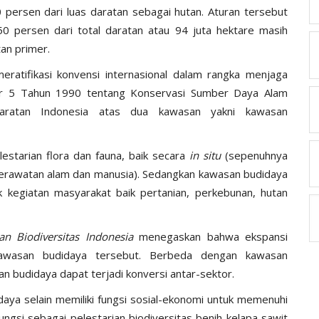
ersen dari luas daratan sebagai hutan. Aturan tersebut
50 persen dari total daratan atau 94 juta hektare masih
an primer.
meratifikasi konvensi internasional dalam rangka menjaga
mor 5 Tahun 1990 tentang Konservasi Sumber Daya Alam
ratan Indonesia atas dua kawasan yakni kawasan
estarian flora dan fauna, baik secara
in situ
(sepenuhnya
erawatan alam dan manusia). Sedangkan kawasan budidaya
kegiatan masyarakat baik pertanian, perkebunan, hutan
ian Biodiversitas Indonesia
menegaskan bahwa ekspansi
awasan budidaya tersebut. Berbeda dengan kawasan
n budidaya dapat terjadi konversi antar-sektor.
ya selain memiliki fungsi sosial-ekonomi untuk memenuhi
ngsi sebagai pelestarian biodiversitas benih kelapa sawit