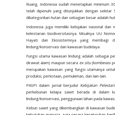
Ruang, Indonesia sudah menetapkan minimum 30 p
telah dipenuhi yang ditunjukkan dengan sekitar 
dikategorikan hutan dan sebagian besar adalah hut
Indonesia juga memiliki kebijakan nasional dan 
kelestarian biodiversitasnya. Misalnya UU No
Hayati dan Ekosistemnya yang membagi da
lindung/konservasi dan kawasan budidaya.
Fungsi utama kawasan lindung adalah sebagai pel
dirawat alam) maupun secara
ex situ
(kombinasi p
merupakan kawasan yang fungsi utamanya untuk 
produksi, perkotaan, pemukiman, dan lain-lain.
PASPI dalam jurnal berjudul
Kebijakan Pelestar
perkebunan kelapa sawit berada di dalam k
lindung/konservasi, penggunaan lahan pada kawasa
Kebun sawit yang dikembangkan di kawasan budida
kebutuhan manusia, juga secara keseluruhan berfu