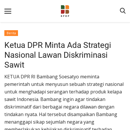
Berita
Ketua DPR Minta Ada Strategi
Nasional Lawan Diskriminasi
Sawit
KETUA DPR RI Bambang Soesatyo meminta
Home
pemerintah untuk menyusun sebuah strategi nasional
untuk menghadapi serangan terhadap produk kelapa
Tentang BPDP
sawit Indonesia. Bambang ingin agar tindakan
Informasi Publik
diskriminatif dari berbagai negara dilawan dengan
Program Layanan
tindakan nyata. Hal tersebut disampaikan Bambang
menanggapi sikap sejumlah negara yang
Berita
memberlakukan kebijakan diskriminatif terhadap