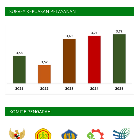
SURVEY KEPUASAN PELAYANAN
KOMITE PENGARAH