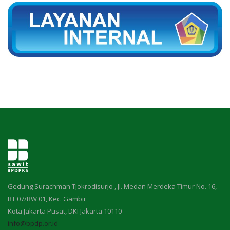
Gedung Surachman Tjokrodisurjo , Jl. Medan Merdeka Timur No. 16,
RT 07/RW 01, Kec. Gambir
Kota Jakarta Pusat, DKI Jakarta 10110
info@bpdp.or.id