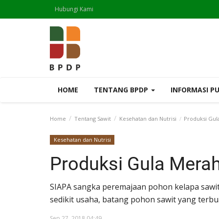
Hubungi Kami
HOME
TENTANG BPDP
INFORMASI P
Home
Tentang Sawit
Kesehatan dan Nutrisi
Produksi Gula
Kesehatan dan Nutrisi
Produksi Gula Merah
SIAPA sangka peremajaan pohon kelapa sawit
sedikit usaha, batang pohon sawit yang terb
Sep 27, 2018 04:49