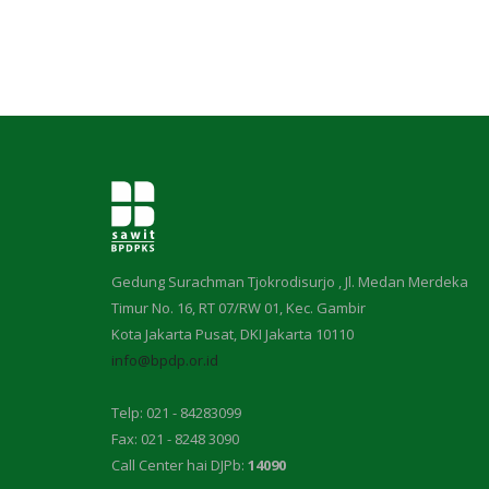
Gedung Surachman Tjokrodisurjo , Jl. Medan Merdeka
Timur No. 16, RT 07/RW 01, Kec. Gambir
Kota Jakarta Pusat, DKI Jakarta 10110
info@bpdp.or.id
Telp: 021 - 84283099
Fax: 021 - 8248 3090
Call Center hai DJPb:
14090