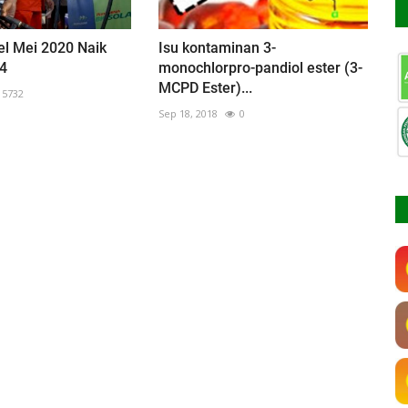
el Mei 2020 Naik
Isu kontaminan 3-
94
monochlorpro-pandiol ester (3-
MCPD Ester)...
5732
Sep 18, 2018
0