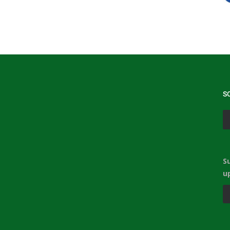
S
S
u