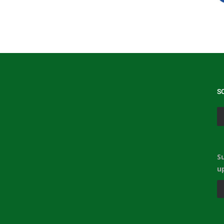
S
S
u