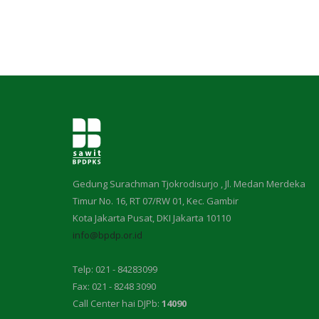
Gedung Surachman Tjokrodisurjo , Jl. Medan Merdeka
Timur No. 16, RT 07/RW 01, Kec. Gambir
Kota Jakarta Pusat, DKI Jakarta 10110
info@bpdp.or.id
Telp: 021 - 84283099
Fax: 021 - 8248 3090
Call Center hai DJPb:
14090