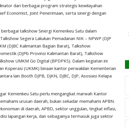
inator dari berbagai program strategis kewilayahan
ef Economist, Joint Penerimaan, serta sinergi dengan
 berbagai talkshow Sinergi Kemenkeu Satu dalam
: Talkshow Segera Lakukan Pemadanan NIK – NPWP (DJP
KM (DJBC Kalimantan Bagian Barat), Talkshow:
stik (DJPb Provinsi Kalimantan Barat), Talkshow
alkshow UMKM Go Digital (BPDPKS). Dalam kegiatan ini
an Koperasi (UKMK) binaan kantor perwakilan Kementerian
tara lain Booth DJPB, DJKN, DJBC, DJP, Asosiasi Kelapa
agar Kemenkeu Satu perlu mengangkat marwah Kantor
 memahami urusan daerah, bukan sekadar memahami APBN.
onomian di daerah, APBD, sektor unggulan, tingkat inflasi,
ondisi lapangan kerja, dan sebagainya termasuk juga sektor