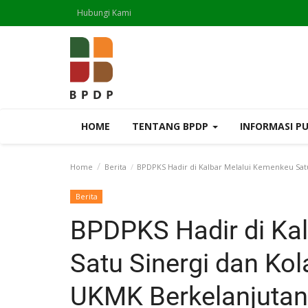
Hubungi Kami
HOME
TENTANG BPDP
INFORMASI P
Home
Berita
BPDPKS Hadir di Kalbar Melalui Kemenkeu Sat
Berita
BPDPKS Hadir di Ka
Satu Sinergi dan Ko
UKMK Berkelanjutan