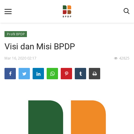
Profil BPDP
Visi dan Misi BPDP
Mar 16, 2020 02:17
42825
Home
Tentang BPDP
Informasi Publik
Program Layanan
Berita