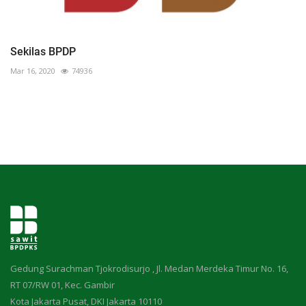
Sekilas BPDP
Mar 16, 2020
74936
Gedung Surachman Tjokrodisurjo , Jl. Medan Merdeka Timur No. 16,
RT 07/RW 01, Kec. Gambir
Kota Jakarta Pusat, DKI Jakarta 10110