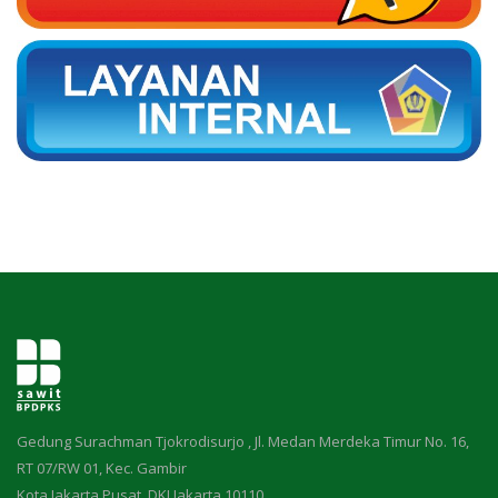
Gedung Surachman Tjokrodisurjo , Jl. Medan Merdeka Timur No. 16,
RT 07/RW 01, Kec. Gambir
Kota Jakarta Pusat, DKI Jakarta 10110