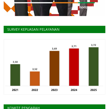
SURVEY KEPUASAN PELAYANAN
KOMITE PENGARAH