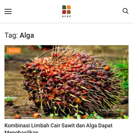
Tag:
Alga
Berita
Home
Tentang BPDP
Informasi Publik
Program Layanan
Kombinasi Limbah Cair Sawit dan Alga Dapat
Berita
Menghasilkan...