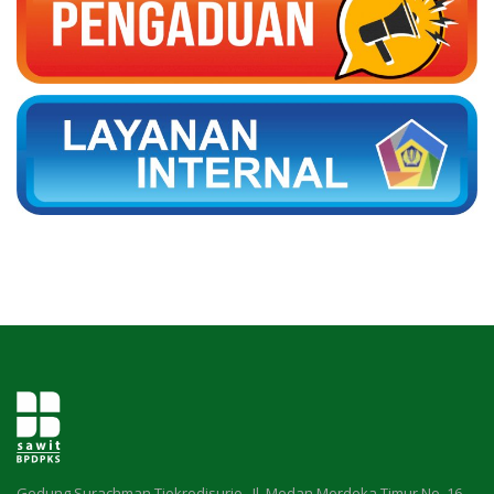
Gedung Surachman Tjokrodisurjo , Jl. Medan Merdeka Timur No. 16,