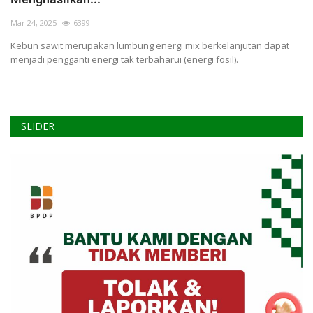
Pengumuman
Mar 24, 2025
6399
Tentang Sawit
Kebun sawit merupakan lumbung energi mix berkelanjutan dapat
Riset
menjadi pengganti energi tak terbaharui (energi fosil).
Hubungi Kami
SLIDER
Indonesia