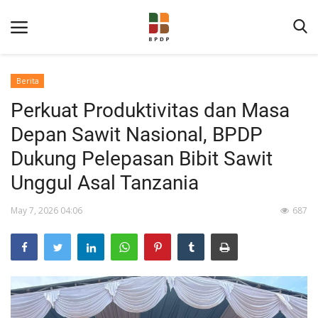
Berita
Perkuat Produktivitas dan Masa
Depan Sawit Nasional, BPDP
Dukung Pelepasan Bibit Sawit
Unggul Asal Tanzania
Home
May 7, 2026 04:06
687
Tentang BPDP
Informasi Publik
Program Layanan
Berita