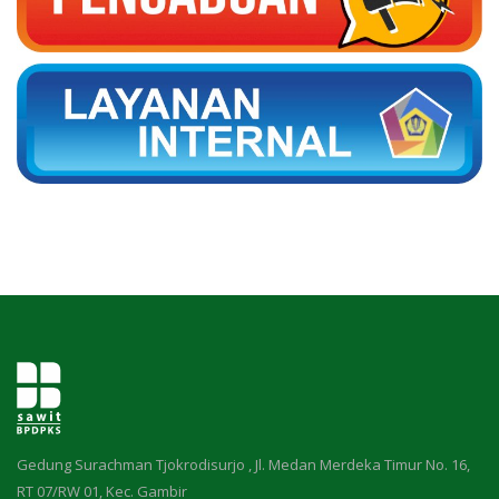
Gedung Surachman Tjokrodisurjo , Jl. Medan Merdeka Timur No. 16,
RT 07/RW 01, Kec. Gambir