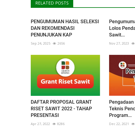
RELATED POSTS
PENGUMUMAN HASIL SELEKSI
Pengumuma
DAN REKOMENDASI
Lolos Pend
PENUNJUKAN KAP
Sawit...
Sep 24, 2025
2656
Nov 27, 2023
DAFTAR PROPOSAL GRANT
Pengadaan J
RISET SAWIT 2022 - TAHAP
Teknis Pen
PRESENTASI
Program...
Apr 27, 2022
8286
Dec 22, 2021