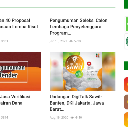
n 40 Proposal
Pengumuman Seleksi Calon
anaan Lomba Riset
Lembaga Penyelenggara
Program...
9103
Jan 13, 2023
5720
asa Verifikasi
Undangan DigiTalk Sawit-
cairan Dana
Banten, DKI Jakarta, Jawa
Barat...
3994
Aug 19, 2020
4410