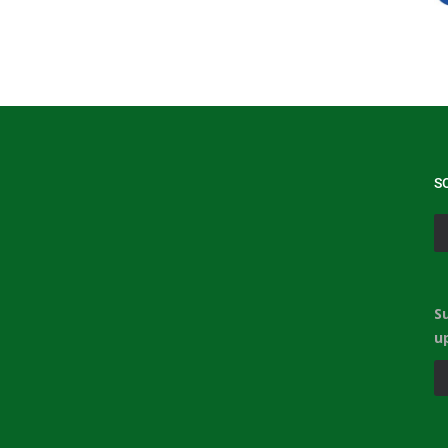
S
S
u