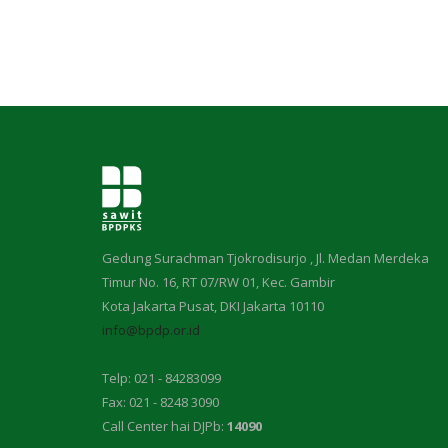
Gedung Surachman Tjokrodisurjo , Jl. Medan Merdeka
Timur No. 16, RT 07/RW 01, Kec. Gambir
Kota Jakarta Pusat, DKI Jakarta 10110
info@bpdp.or.id
Telp: 021 - 84283099
Fax: 021 - 8248 3090
Call Center hai DJPb:
14090