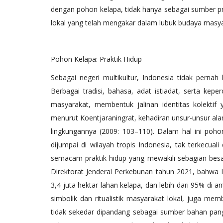
dengan pohon kelapa, tidak hanya sebagai sumber pro
lokal yang telah mengakar dalam lubuk budaya masya
Pohon Kelapa: Praktik Hidup
Sebagai negeri multikultur, Indonesia tidak pernah
Berbagai tradisi, bahasa, adat istiadat, serta k
masyarakat, membentuk jalinan identitas kolektif 
menurut Koentjaraningrat, kehadiran unsur-unsur a
lingkungannya (2009: 103–110). Dalam hal ini poho
dijumpai di wilayah tropis Indonesia, tak terkecual
semacam praktik hidup yang mewakili sebagian besar s
Direktorat Jenderal Perkebunan tahun 2021, bahwa I
3,4 juta hektar lahan kelapa, dan lebih dari 95% di a
simbolik dan ritualistik masyarakat lokal, juga mem
tidak sekedar dipandang sebagai sumber bahan pang