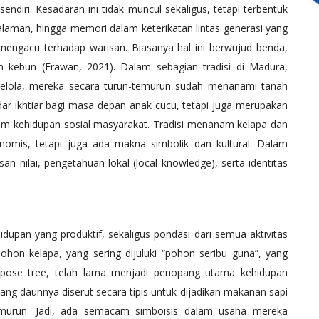
ndiri. Kesadaran ini tidak muncul sekaligus, tetapi terbentuk
ngalaman, hingga memori dalam keterikatan lintas generasi yang
 mengacu terhadap warisan. Biasanya hal ini berwujud benda,
ah kebun (Erawan, 2021). Dalam sebagian tradisi di Madura,
kelola, mereka secara turun-temurun sudah menanami tanah
dar ikhtiar bagi masa depan anak cucu, tetapi juga merupakan
dalam kehidupan sosial masyarakat. Tradisi menanam kelapa dan
nomis, tetapi juga ada makna simbolik dan kultural. Dalam
n nilai, pengetahuan lokal (local knowledge), serta identitas
idupan yang produktif, sekaligus pondasi dari semua aktivitas
ohon kelapa, yang sering dijuluki “pohon seribu guna”, yang
pose tree, telah lama menjadi penopang utama kehidupan
tang daunnya diserut secara tipis untuk dijadikan makanan sapi
emurun. Jadi, ada semacam simboisis dalam usaha mereka