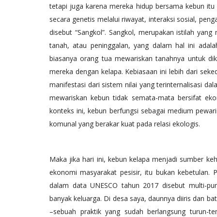
tetapi juga karena mereka hidup bersama kebun itu se
secara genetis melalui riwayat, interaksi sosial, pe
disebut “Sangkol”. Sangkol, merupakan istilah yang
tanah, atau peninggalan, yang dalam hal ini adal
biasanya orang tua mewariskan tanahnya untuk di
mereka dengan kelapa. Kebiasaan ini lebih dari seke
manifestasi dari sistem nilai yang terinternalisasi 
mewariskan kebun tidak semata-mata bersifat eko
konteks ini, kebun berfungsi sebagai medium pewarisa
komunal yang berakar kuat pada relasi ekologis.
Maka jika hari ini, kebun kelapa menjadi sumber keh
ekonomi masyarakat pesisir, itu bukan kebetulan. P
dalam data UNESCO tahun 2017 disebut multi-pur
banyak keluarga. Di desa saya, daunnya diiris dan ba
–sebuah praktik yang sudah berlangsung turun-t