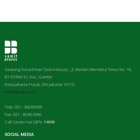
Gedung Surachman Tjokrodisurjo , Jl. Medan Merdeka Timur No. 16,
RT 07/RW 01, Kec. Gambir
Kota Jakarta Pusat, DKI Jakarta 10110
info@bpdp.or.id
Telp: 021 - 84283099
Fax: 021 - 8248 3090
Call Center hai DJPb:
14090
SOCIAL MEDIA