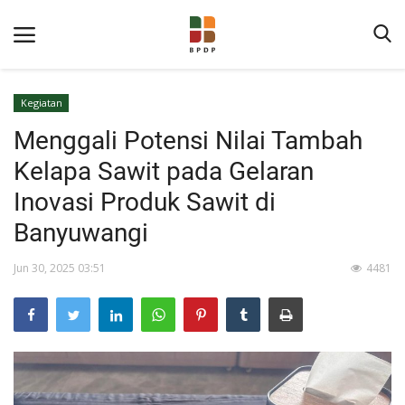
Kegiatan
Menggali Potensi Nilai Tambah
Kelapa Sawit pada Gelaran
Inovasi Produk Sawit di
Banyuwangi
Home
Jun 30, 2025 03:51
4481
Tentang BPDP
Informasi Publik
Program Layanan
Berita