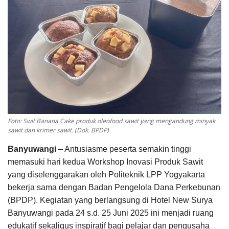
Pengumuman
Tentang Sawit
Riset
Hubungi Kami
Foto: Swit Banana Cake produk oleofood sawit yang mengandung minyak
Indonesia
sawit dan krimer sawit. (Dok. BPDP)
Banyuwangi
– Antusiasme peserta semakin tinggi
memasuki hari kedua Workshop Inovasi Produk Sawit
yang diselenggarakan oleh Politeknik LPP Yogyakarta
bekerja sama dengan Badan Pengelola Dana Perkebunan
(BPDP). Kegiatan yang berlangsung di Hotel New Surya
Banyuwangi pada 24 s.d. 25 Juni 2025 ini menjadi ruang
edukatif sekaligus inspiratif bagi pelajar dan pengusaha