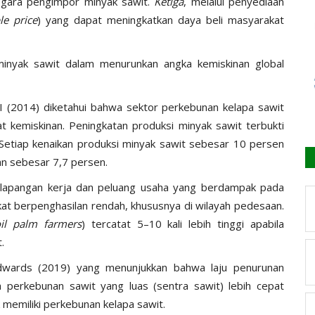
a-negara pengimpor minyak sawit.
Ketiga
, melalui penyediaan
le price
) yang dapat meningkatkan daya beli masyarakat
i minyak sawit dalam menurunkan angka kemiskinan global
I (2014) diketahui bahwa sektor perkebunan kelapa sawit
t kemiskinan. Peningkatan produksi minyak sawit terbukti
 Setiap kenaikan produksi minyak sawit sebesar 10 persen
an sebesar 7,7 persen.
n lapangan kerja dan peluang usaha yang berdampak pada
at berpenghasilan rendah, khususnya di wilayah pedesaan.
oil palm farmers
) tercatat 5–10 kali lebih tinggi apabila
.
Edwards (2019) yang menunjukkan bahwa laju penurunan
 perkebunan sawit yang luas (sentra sawit) lebih cepat
 memiliki perkebunan kelapa sawit.