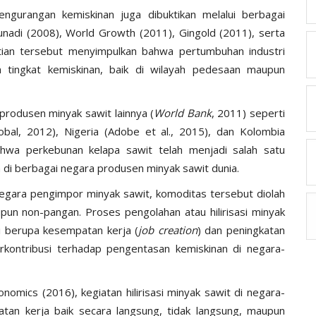
engurangan kemiskinan juga dibuktikan melalui berbagai
 Munadi (2008), World Growth (2011), Gingold (2011), serta
litian tersebut menyimpulkan bahwa pertumbuhan industri
n tingkat kemiskinan, baik di wilayah pedesaan maupun
produsen minyak sawit lainnya (
World Bank
, 2011) seperti
obal, 2012), Nigeria (Adobe et al., 2015), dan Kolombia
ahwa perkebunan kelapa sawit telah menjadi salah satu
 di berbagai negara produsen minyak sawit dunia.
egara pengimpor minyak sawit, komoditas tersebut diolah
pun non-pangan. Proses pengolahan atau hilirisasi minyak
i berupa kesempatan kerja (
job creation
) dan peningkatan
rkontribusi terhadap pengentasan kemiskinan di negara-
nomics (2016), kegiatan hilirisasi minyak sawit di negara-
n kerja baik secara langsung, tidak langsung, maupun