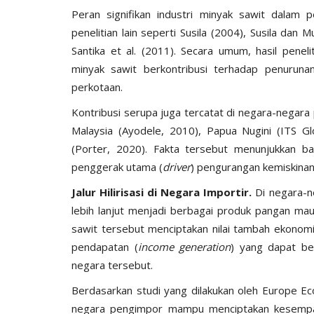
Peran signifikan industri minyak sawit dalam p
penelitian lain seperti Susila (2004), Susila dan
Santika et al. (2011). Secara umum, hasil pene
minyak sawit berkontribusi terhadap penuruna
perkotaan.
Kontribusi serupa juga tercatat di negara-negara 
Malaysia (Ayodele, 2010), Papua Nugini (ITS Gl
(Porter, 2020). Fakta tersebut menunjukkan b
penggerak utama (
driver
) pengurangan kemiskinan
Jalur Hilirisasi di Negara Importir.
Di negara-n
lebih lanjut menjadi berbagai produk pangan mau
sawit tersebut menciptakan nilai tambah ekonom
pendapatan (
income generation
) yang dapat be
negara tersebut.
Berdasarkan studi yang dilakukan oleh Europe Eco
negara pengimpor mampu menciptakan kesempata