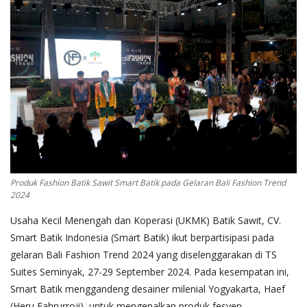
Pengumuman
Tentang Sawit
Riset
Hubungi Kami
Indonesia
Produk Fashion Batik Sawit Smart Batik pada Gelaran Bali Fashion Trend
2024
Usaha Kecil Menengah dan Koperasi (UKMK) Batik Sawit, CV.
Smart Batik Indonesia (Smart Batik) ikut berpartisipasi pada
gelaran Bali Fashion Trend 2024 yang diselenggarakan di TS
Suites Seminyak, 27-29 September 2024. Pada kesempatan ini,
Smart Batik menggandeng desainer milenial Yogyakarta, Haef
(Heru Fahrurroji), untuk mengenalkan produk fesyen