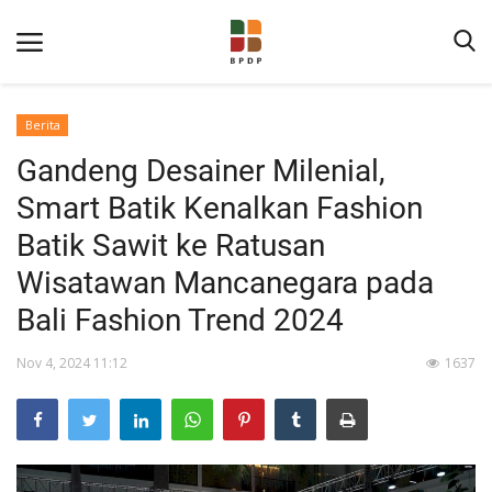
Berita
Gandeng Desainer Milenial,
Smart Batik Kenalkan Fashion
Batik Sawit ke Ratusan
Wisatawan Mancanegara pada
Home
Bali Fashion Trend 2024
Tentang BPDP
Nov 4, 2024 11:12
1637
Informasi Publik
Program Layanan
Berita