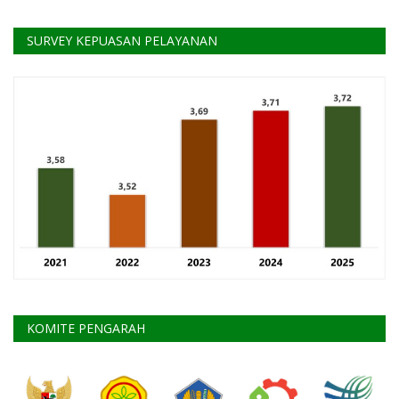
SURVEY KEPUASAN PELAYANAN
KOMITE PENGARAH