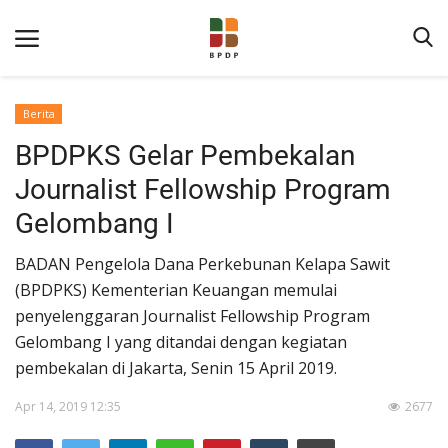
Berita
BPDPKS Gelar Pembekalan
Journalist Fellowship Program
Gelombang I
BADAN Pengelola Dana Perkebunan Kelapa Sawit
Home
(BPDPKS) Kementerian Keuangan memulai
penyelenggaran Journalist Fellowship Program
Tentang BPDP
Gelombang I yang ditandai dengan kegiatan
Informasi Publik
pembekalan di Jakarta, Senin 15 April 2019.
Program Layanan
Apr 14, 2019 12:35
2677
Berita