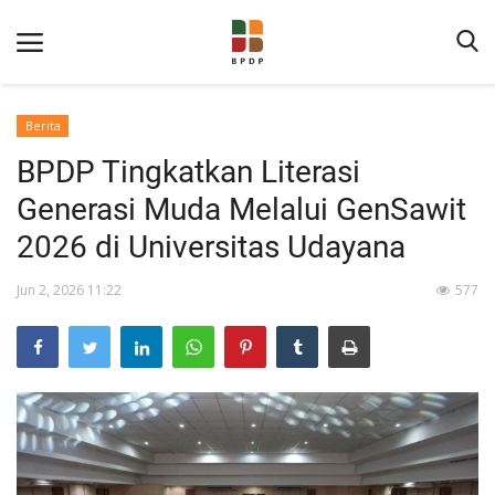
Berita
BPDP Tingkatkan Literasi
Generasi Muda Melalui GenSawit
2026 di Universitas Udayana
Jun 2, 2026 11:22
577
Home
Tentang BPDP
Informasi Publik
Program Layanan
Berita