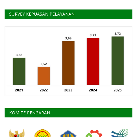
SURVEY KEPUASAN PELAYANAN
KOMITE PENGARAH