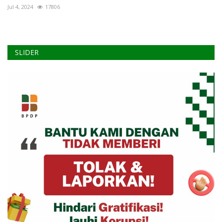
Jul 4, 2024
17806
SLIDER